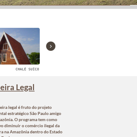
›
CHALÉ SUÍÇO
CHALÉ MASTER MADEIRA
eira Legal
ira legal é fruto do projeto
tal estratégico São Paulo amigo
azônia. O programa tem como
vo diminuir o comércio ilegal da
ra na Amazônia dentro do Estado