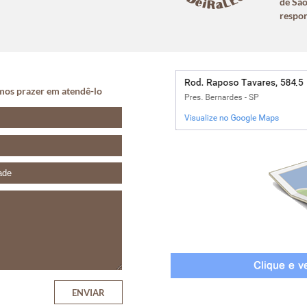
de Sã
respon
os prazer em atendê-lo