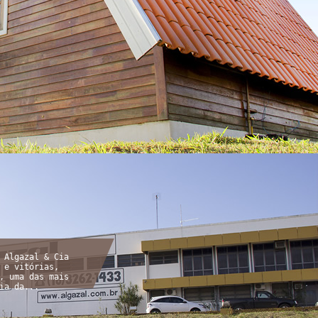
 Algazal & Cia
 e vitórias,
, uma das mais
ia da...