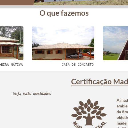
O que fazemos
DEIRA NATIVA
CASA DE CONCRETO
Certificação Mad
Veja mais novidades
A made
ambien
da Am
objeti
madei